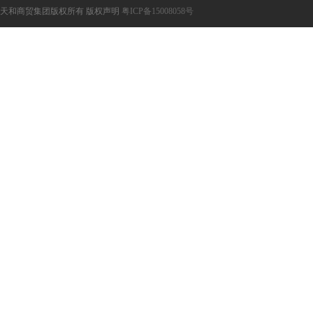
天和商贸集团版权所有 版权声明
粤ICP备15008058号